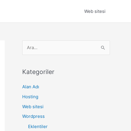
Web sitesi
S
e
a
r
Kategoriler
c
Alan Adı
h
Hosting
f
o
Web sitesi
r
Wordpress
:
Eklentiler