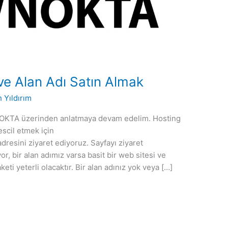
e Alan Adı Satın Almak
h Yıldırım
WNOKTA üzerinden anlatmaya devam edelim. Hosting
escil etmek için
resini ziyaret ediyoruz. Sayfayı ziyaret
or, bir alan adımız varsa basit bir web sitesi ve
keti yeterli olacaktır. Bir alan adınız yok veya […]