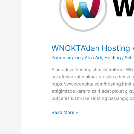
WNOKTA’dan Hosting v
Yorum bırakın
/
Alan Adı
,
Hosting
/
Sali
Alan adı ve hosting alım işlemlerini 
paketimizi satın almak ve alan adımızı t
https://www.wnokta.com/hosting.html ad
ettiğimizde karşımıza 4 adet paket çıkıy
bütçeniz kısıtlı ise Hosting başlangıç pa
WNOKTA’dan
Read More »
Hosting
ve
Alan