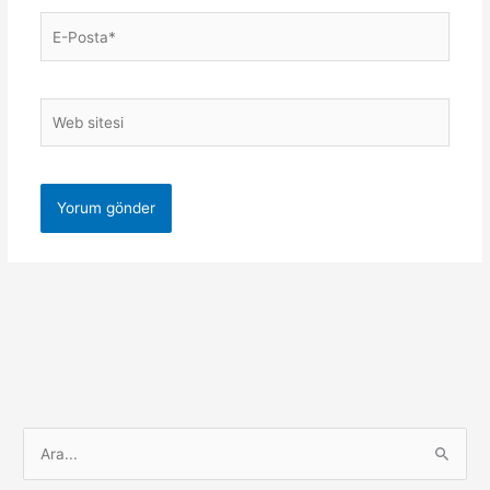
E-
Posta*
Web
sitesi
S
e