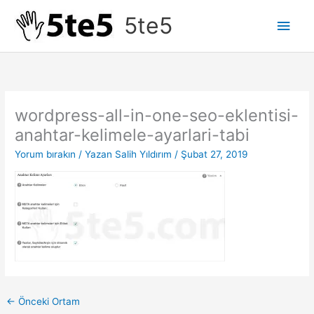
İçeriğe
5te5
Ana
atla
men
wordpress-all-in-one-seo-eklentisi-
anahtar-kelimele-ayarlari-tabi
Yorum bırakın
/ Yazan
Salih Yıldırım
/
Şubat 27, 2019
←
Önceki Ortam