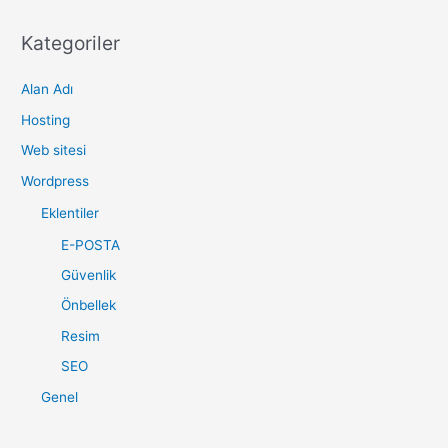
a
r
Kategoriler
c
Alan Adı
h
f
Hosting
o
Web sitesi
r
Wordpress
:
Eklentiler
E-POSTA
Güvenlik
Önbellek
Resim
SEO
Genel