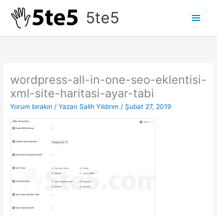
İçeriğe
5te5
Ana
atla
men
wordpress-all-in-one-seo-eklentisi-
xml-site-haritasi-ayar-tabi
Yorum bırakın
/ Yazan
Salih Yıldırım
/
Şubat 27, 2019