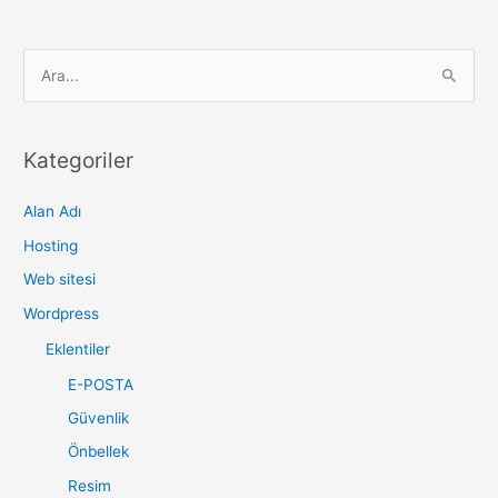
S
e
a
r
Kategoriler
c
Alan Adı
h
f
Hosting
o
Web sitesi
r
Wordpress
:
Eklentiler
E-POSTA
Güvenlik
Önbellek
Resim