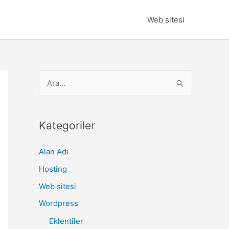
Web sitesi
S
e
a
r
Kategoriler
c
Alan Adı
h
Hosting
f
o
Web sitesi
r
Wordpress
:
Eklentiler