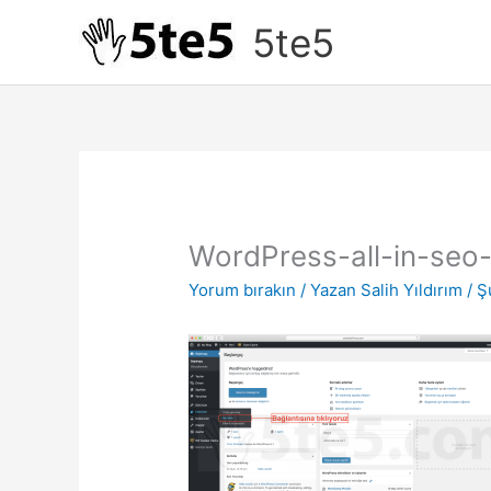
İçeriğe
5te5
atla
WordPress-all-in-seo-
Yorum bırakın
/ Yazan
Salih Yıldırım
/
Ş