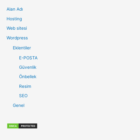
c
Alan Adı
h
f
Hosting
o
Web sitesi
r
Wordpress
:
Eklentiler
E-POSTA
Güvenlik
Önbellek
Resim
SEO
Genel