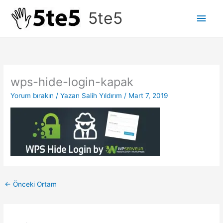
İçeriğe
5te5
Ana
atla
men
wps-hide-login-kapak
Yorum bırakın
/ Yazan
Salih Yıldırım
/
Mart 7, 2019
←
Önceki Ortam