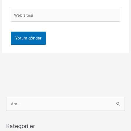
Web
sitesi
S
e
a
r
Kategoriler