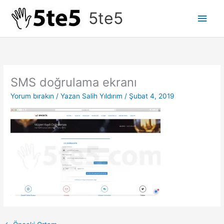
İçeriğe
5te5
Ana
atla
men
SMS doğrulama ekranı
Yorum bırakın
/ Yazan
Salih Yıldırım
/
Şubat 4, 2019