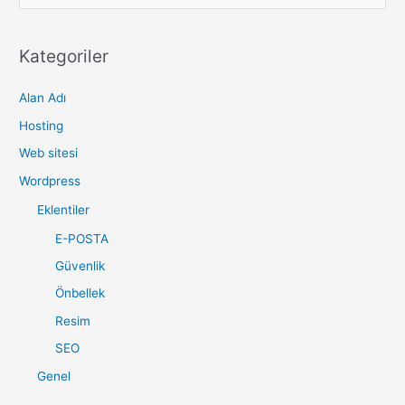
e
a
r
Kategoriler
c
Alan Adı
h
f
Hosting
o
Web sitesi
r
Wordpress
:
Eklentiler
E-POSTA
Güvenlik
Önbellek
Resim
SEO
Genel