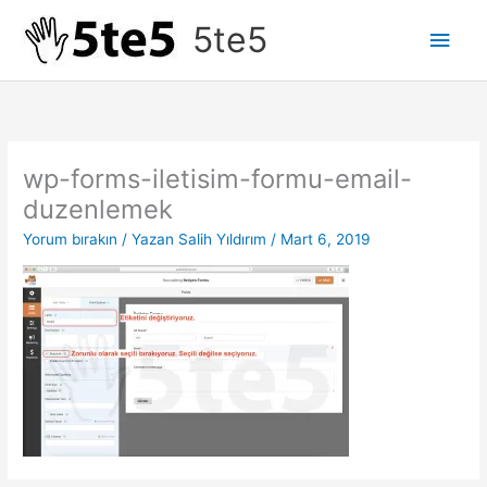
İçeriğe
5te5
Ana
atla
men
wp-forms-iletisim-formu-email-
duzenlemek
Yorum bırakın
/ Yazan
Salih Yıldırım
/
Mart 6, 2019