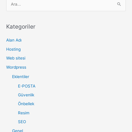
S
e
a
r
Kategoriler
c
Alan Adı
h
f
Hosting
o
Web sitesi
r
Wordpress
:
Eklentiler
E-POSTA
Güvenlik
Önbellek
Resim
SEO
Genel