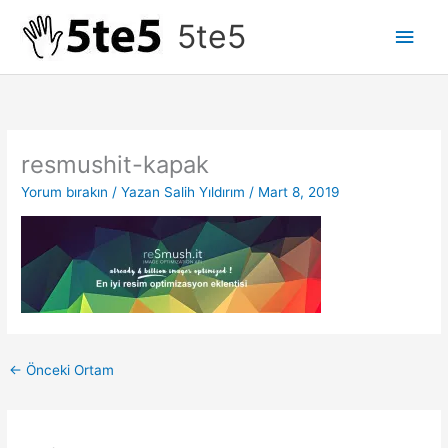
İçeriğe
5te5
Ana
atla
men
resmushit-kapak
Yorum bırakın
/ Yazan
Salih Yıldırım
/
Mart 8, 2019
←
Önceki Ortam