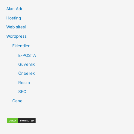
c
Alan Adı
h
f
Hosting
o
Web sitesi
r
Wordpress
:
Eklentiler
E-POSTA
Güvenlik
Önbellek
Resim
SEO
Genel