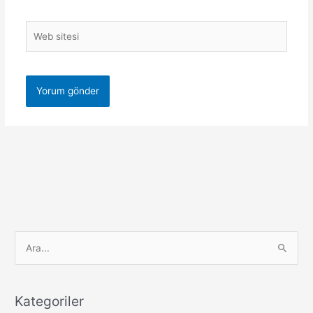
Web
sitesi
S
e
a
r
Kategoriler