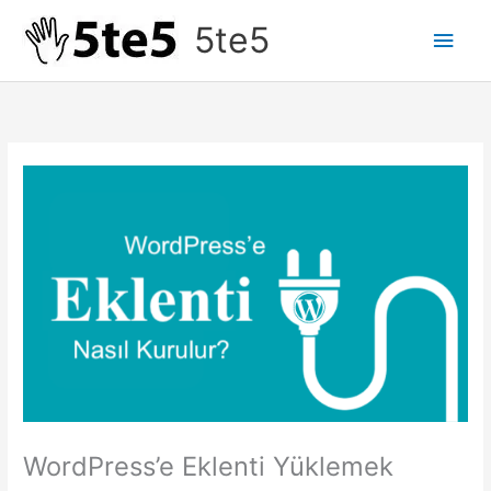
İçeriğe
5te5
Ana
atla
men
WordPress’e Eklenti Yüklemek