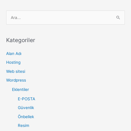
S
e
a
r
Kategoriler
c
Alan Adı
h
f
Hosting
o
Web sitesi
r
Wordpress
:
Eklentiler
E-POSTA
Güvenlik
Önbellek
Resim